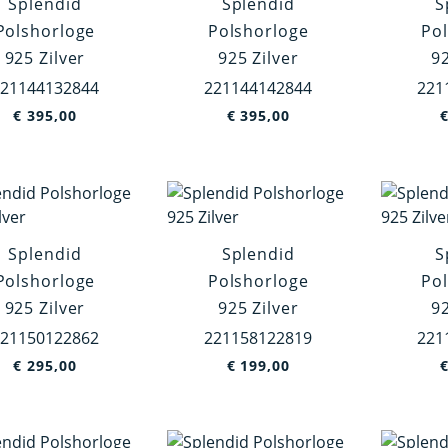
Splendid
Splendid
S
Polshorloge
Polshorloge
Po
925 Zilver
925 Zilver
92
21144132844
221144142844
221
€
395,00
€
395,00
Splendid
Splendid
S
Polshorloge
Polshorloge
Po
925 Zilver
925 Zilver
92
21150122862
221158122819
221
€
295,00
€
199,00