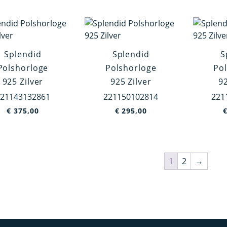
Splendid
Splendid
S
Polshorloge
Polshorloge
Po
925 Zilver
925 Zilver
92
21143132861
221150102814
221
€
375,00
€
295,00
1
2
→