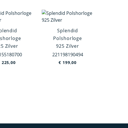
plendid
Splendid
lshorloge
Polshorloge
5 Zilver
925 Zilver
155180700
221198190494
€
225,00
€
199,00