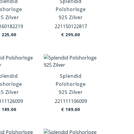
plendid
Splendid
lshorloge
Polshorloge
5 Zilver
925 Zilver
160182219
221150122817
€
225,00
€
295,00
plendid
Splendid
lshorloge
Polshorloge
5 Zilver
925 Zilver
111126009
221111106009
€
189,00
€
189,00