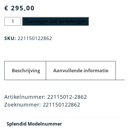
€
295,00
Splendid
Toevoegen aan winkelwagen
Polshorloge
925
SKU:
221150122862
Zilver
aantal
Beschrijving
Aanvullende informatie
Artikelnummer: 22115012-2862
Zoeknummer: 221150122862
Splendid Modelnummer