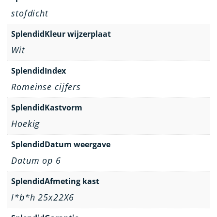
stofdicht
SplendidKleur wijzerplaat
Wit
SplendidIndex
Romeinse cijfers
SplendidKastvorm
Hoekig
SplendidDatum weergave
Datum op 6
SplendidAfmeting kast
l*b*h 25x22X6