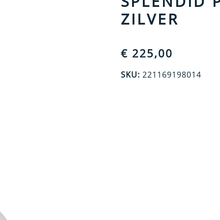
SPLENDID 
ZILVER
€
225,00
SKU:
221169198014