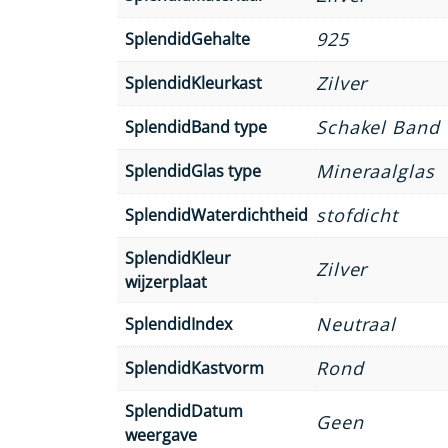
925
SplendidGehalte
Zilver
SplendidKleurkast
Schakel Band
SplendidBand type
Mineraalglas
SplendidGlas type
stofdicht
SplendidWaterdichtheid
SplendidKleur
Zilver
wijzerplaat
Neutraal
SplendidIndex
Rond
SplendidKastvorm
SplendidDatum
Geen
weergave