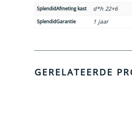
d*h 22×6
SplendidAfmeting kast
1 jaar
SplendidGarantie
GERELATEERDE P