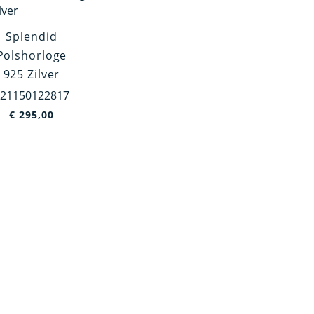
Splendid
Polshorloge
925 Zilver
21150122817
€
295,00