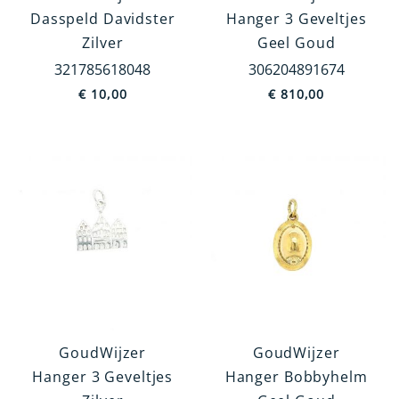
Dasspeld Davidster
Hanger 3 Geveltjes
Jodendom
Zilver
Geel Goud
Europa
321785618048
306204891674
Dieren
€
10,00
€
810,00
Overig
China
MEER TONEN
Prijs
€ 10
€ 1 395
GoudWijzer
GoudWijzer
Hanger 3 Geveltjes
Hanger Bobbyhelm