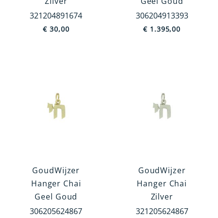
Zilver
Geel Goud
321204891674
306204913393
€
30,00
€
1.395,00
GoudWijzer
GoudWijzer
Hanger Chai
Hanger Chai
Geel Goud
Zilver
306205624867
321205624867