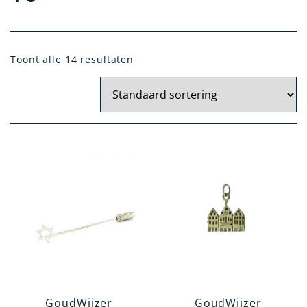
Materiaal
Toont alle 14 resultaten
Geel Goud
Zilver
Wit Goud
Artikelgroep
Hanger
Oorknoppen
Dasspeld
Broche
Categorie
GoudWijzer
GoudWijzer
Holland