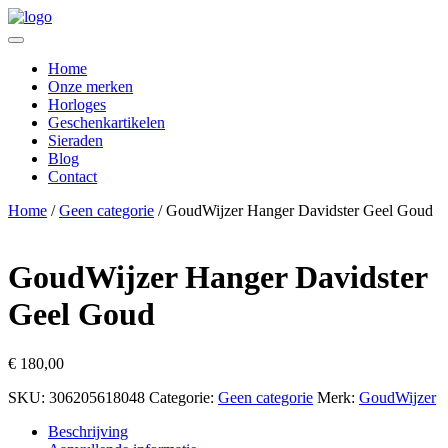
Home
Onze merken
Horloges
Geschenkartikelen
Sieraden
Blog
Contact
Home
/
Geen categorie
/ GoudWijzer Hanger Davidster Geel Goud
GoudWijzer Hanger Davidster
Geel Goud
€
180,00
SKU:
306205618048
Categorie:
Geen categorie
Merk:
GoudWijzer
Beschrijving