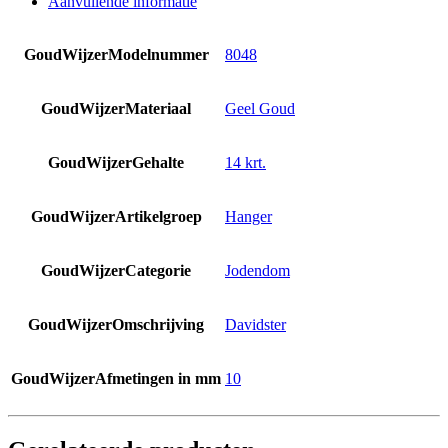
Aanvullende informatie
GoudWijzerModelnummer
8048
GoudWijzerMateriaal
Geel Goud
GoudWijzerGehalte
14 krt.
GoudWijzerArtikelgroep
Hanger
GoudWijzerCategorie
Jodendom
GoudWijzerOmschrijving
Davidster
GoudWijzerAfmetingen in mm
10