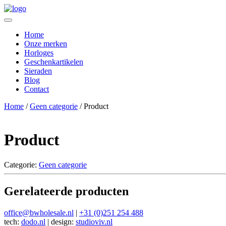
Home
Onze merken
Horloges
Geschenkartikelen
Sieraden
Blog
Contact
Home
/
Geen categorie
/ Product
Product
Categorie:
Geen categorie
Gerelateerde producten
office@bwholesale.nl
|
+31 (0)251 254 488
tech:
dodo.nl
|
design:
studioviv.nl