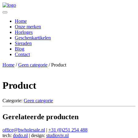
Home
Onze merken
Horloges
Geschenkartikelen
Sieraden
Blog
Contact
Home
/
Geen categorie
/ Product
Product
Categorie:
Geen categorie
Gerelateerde producten
office@bwholesale.nl
|
+31 (0)251 254 488
tech:
dodo.nl
|
design:
studioviv.nl