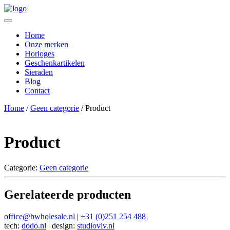
Home
Onze merken
Horloges
Geschenkartikelen
Sieraden
Blog
Contact
Home
/
Geen categorie
/ Product
Product
Categorie:
Geen categorie
Gerelateerde producten
office@bwholesale.nl
|
+31 (0)251 254 488
tech:
dodo.nl
|
design:
studioviv.nl