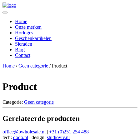
Home
Onze merken
Horloges
Geschenkartikelen
Sieraden
Blog
Contact
Home
/
Geen categorie
/ Product
Product
Categorie:
Geen categorie
Gerelateerde producten
office@bwholesale.nl
|
+31 (0)251 254 488
tech:
dodo.nl
|
design:
studioviv.nl