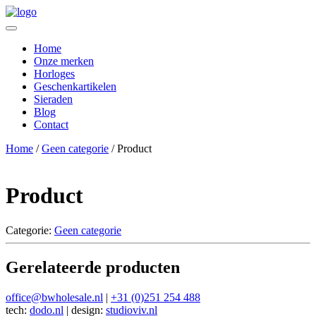
Home
Onze merken
Horloges
Geschenkartikelen
Sieraden
Blog
Contact
Home
/
Geen categorie
/ Product
Product
Categorie:
Geen categorie
Gerelateerde producten
office@bwholesale.nl
|
+31 (0)251 254 488
tech:
dodo.nl
|
design:
studioviv.nl