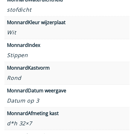
stofdicht
MonnardKleur wijzerplaat
Wit
MonnardIndex
Stippen
MonnardKastvorm
Rond
MonnardDatum weergave
Datum op 3
MonnardAfmeting kast
d*h 32×7