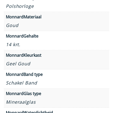
Polshorloge
MonnardMateriaal
Goud
MonnardGehalte
14 krt.
MonnardKleurkast
Geel Goud
MonnardBand type
Schakel Band
MonnardGlas type
Mineraalglas
MonnardWaterdichtheid