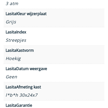
3 atm
LasitaKleur wijzerplaat
Grijs
LasitaIndex
Streepjes
LasitaKastvorm
Hoekig
LasitaDatum weergave
Geen
LasitaAfmeting kast
l*b*h 30x24x7
LasitaGarantie