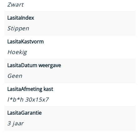
Zwart
LasitaIndex
Stippen
LasitaKastvorm
Hoekig
LasitaDatum weergave
Geen
LasitaAfmeting kast
l*b*h 30x15x7
LasitaGarantie
3 jaar