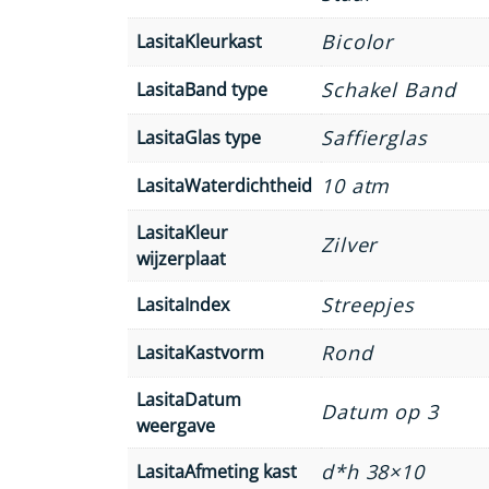
Bicolor
LasitaKleurkast
Schakel Band
LasitaBand type
Saffierglas
LasitaGlas type
10 atm
LasitaWaterdichtheid
LasitaKleur
Zilver
wijzerplaat
Streepjes
LasitaIndex
Rond
LasitaKastvorm
LasitaDatum
Datum op 3
weergave
d*h 38×10
LasitaAfmeting kast