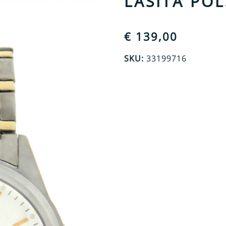
LASITA PO
€
139,00
SKU:
33199716