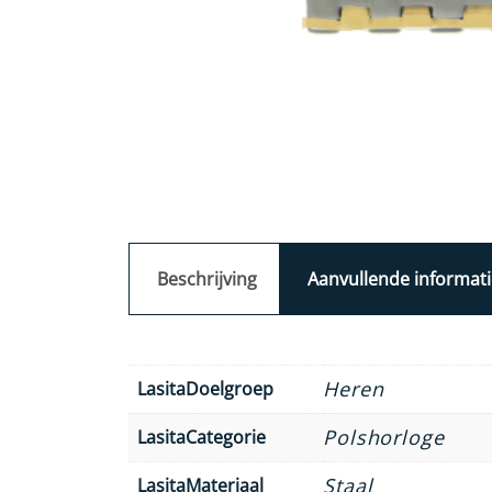
Beschrijving
Aanvullende informati
Heren
LasitaDoelgroep
Polshorloge
LasitaCategorie
Staal
LasitaMateriaal