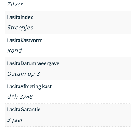
Zilver
LasitaIndex
Streepjes
LasitaKastvorm
Rond
LasitaDatum weergave
Datum op 3
LasitaAfmeting kast
d*h 37×8
LasitaGarantie
3 jaar