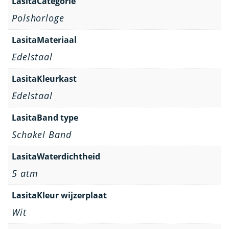
LasitaCategorie
Polshorloge
LasitaMateriaal
Edelstaal
LasitaKleurkast
Edelstaal
LasitaBand type
Schakel Band
LasitaWaterdichtheid
5 atm
LasitaKleur wijzerplaat
Wit