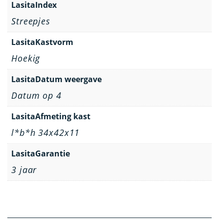
LasitaIndex
Streepjes
LasitaKastvorm
Hoekig
LasitaDatum weergave
Datum op 4
LasitaAfmeting kast
l*b*h 34x42x11
LasitaGarantie
3 jaar