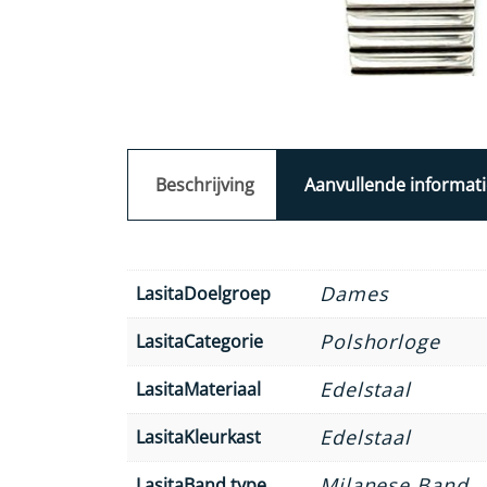
Beschrijving
Aanvullende informati
Dames
LasitaDoelgroep
Polshorloge
LasitaCategorie
Edelstaal
LasitaMateriaal
Edelstaal
LasitaKleurkast
Milanese Band
LasitaBand type