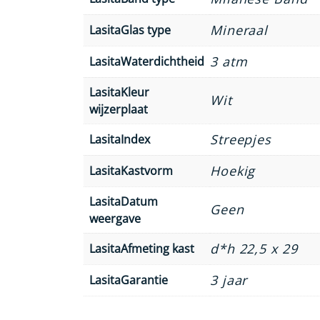
Mineraal
LasitaGlas type
3 atm
LasitaWaterdichtheid
LasitaKleur
Wit
wijzerplaat
Streepjes
LasitaIndex
Hoekig
LasitaKastvorm
LasitaDatum
Geen
weergave
d*h 22,5 x 29
LasitaAfmeting kast
3 jaar
LasitaGarantie