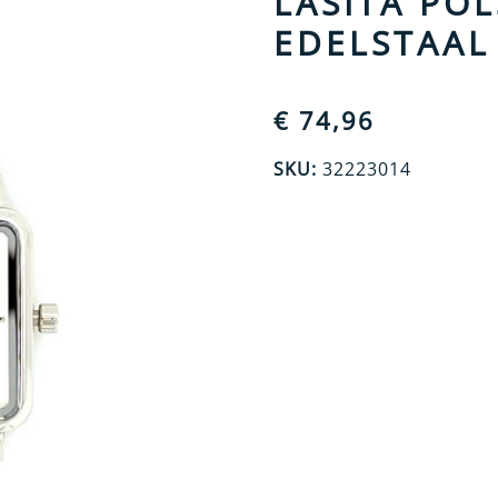
LASITA PO
EDELSTAAL
€
74,96
SKU:
32223014