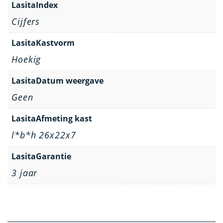
LasitaIndex
Cijfers
LasitaKastvorm
Hoekig
LasitaDatum weergave
Geen
LasitaAfmeting kast
l*b*h 26x22x7
LasitaGarantie
3 jaar