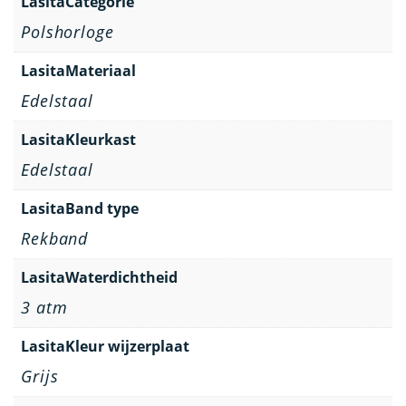
LasitaCategorie
Polshorloge
LasitaMateriaal
Edelstaal
LasitaKleurkast
Edelstaal
LasitaBand type
Rekband
LasitaWaterdichtheid
3 atm
LasitaKleur wijzerplaat
Grijs