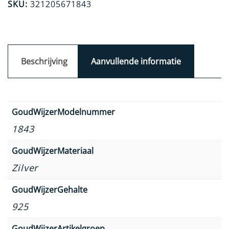
SKU:
321205671843
Beschrijving
Aanvullende informatie
GoudWijzerModelnummer
1843
GoudWijzerMateriaal
Zilver
GoudWijzerGehalte
925
GoudWijzerArtikelgroep