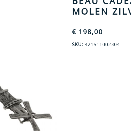
BEAU CADE
MOLEN ZIL
€
198,00
SKU:
421511002304