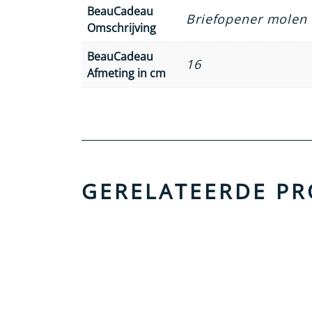
BeauCadeau
Briefopener molen
Omschrijving
BeauCadeau
16
Afmeting in cm
GERELATEERDE P