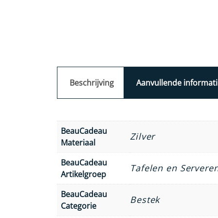
Beschrijving
Aanvullende informati
BeauCadeau
Zilver
Materiaal
BeauCadeau
Tafelen en Servere
Artikelgroep
BeauCadeau
Bestek
Categorie