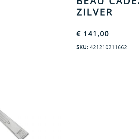
BEAU CADE
ZILVER
€
141,00
SKU:
421210211662