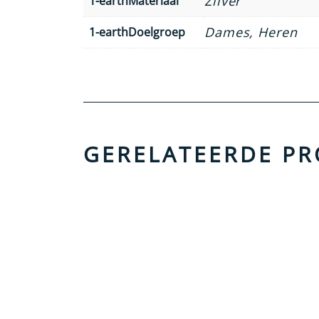
Zilver
1-earthMateriaal
Dames, Heren
1-earthDoelgroep
GERELATEERDE P