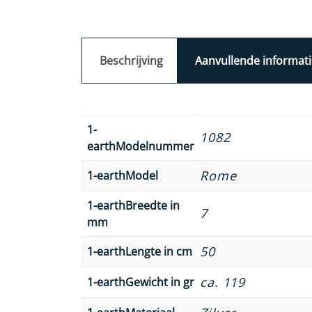
Beschrijving
Aanvullende informati
1-
1082
earthModelnummer
Rome
1-earthModel
1-earthBreedte in
7
mm
50
1-earthLengte in cm
ca. 119
1-earthGewicht in gr