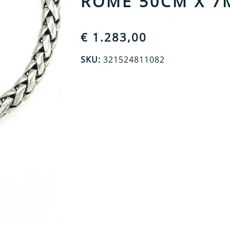
ROME 50CM X 
€
1.283,00
SKU:
321524811082