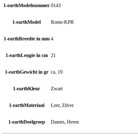
1-earthModelnummer
0143
1-earthModel
Rome-KPR
1-earthBreedte in mm
4
1-earthLengte in cm
21
1-earthGewicht in gr
ca. 19
1-earthKleur
Zwart
1-earthMateriaal
Leer, Zilver
1-earthDoelgroep
Dames, Heren