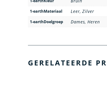
Bruin
1-earthKleur
Leer, Zilver
1-earthMateriaal
Dames, Heren
1-earthDoelgroep
GERELATEERDE P