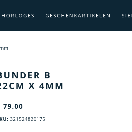
HORLOGES
GESCHENKARTIKELEN
SI
 4mm
BUNDER B
22CM X 4MM
€
79,00
KU:
321524820175