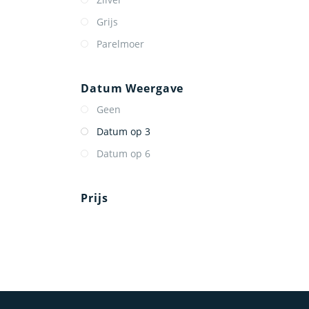
Grijs
Parelmoer
Datum Weergave
Geen
Datum op 3
Datum op 6
Prijs