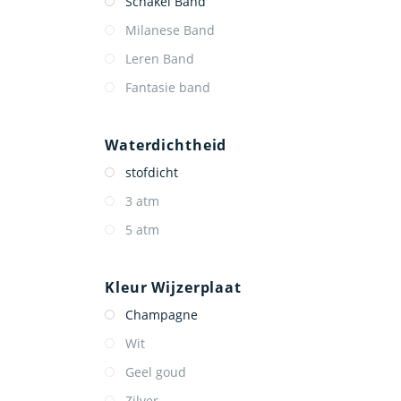
Schakel Band
Milanese Band
Leren Band
Fantasie band
Waterdichtheid
stofdicht
3 atm
5 atm
Kleur Wijzerplaat
Champagne
Wit
Geel goud
Zilver