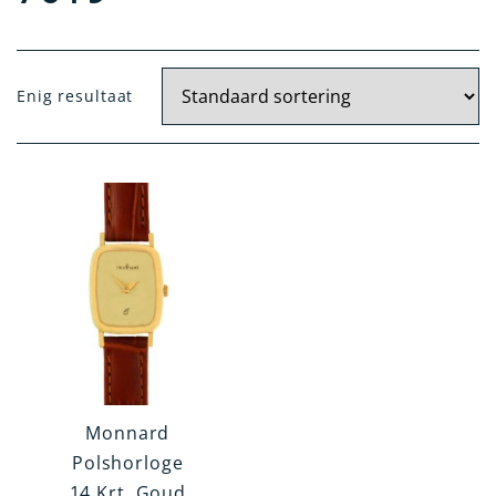
Doelgroep
Enig resultaat
Dames
Heren
Materiaal
Goud
Goud / Staal
Gehalte
14 krt.
18 krt.
Monnard
Polshorloge
14 Krt. Goud
Kleur Kast