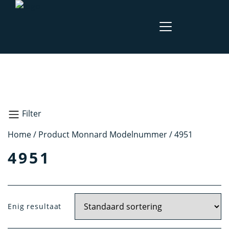
Filter
Home
/ Product Monnard Modelnummer / 4951
Zoeken
4951
Doelgroep
Enig resultaat
Dames
Heren