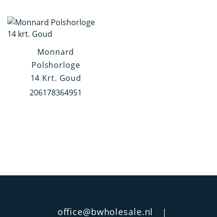
Materiaal
Goud
Monnard
Goud / Staal
Polshorloge
14 Krt. Goud
Gehalte
206178364951
14 krt.
18 krt.
Kleur Kast
Geel Goud
Wit Goud
Rood Goud
office@bwholesale.nl
|