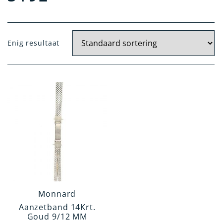
Materiaal
Enig resultaat
Goud
Goud / Staal
Gehalte
14 krt.
18 krt.
Aanzetbanden
Milanese Band
Fixoflex
Monnard
Schakel Band
Aanzetband 14Krt.
Goud 9/12 MM
Horlogeketting