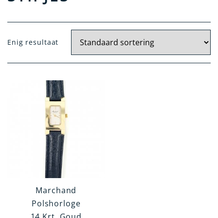
Doelgroep
Enig resultaat
Dames
Heren
Materiaal
Goud
Goud / Staal
Gehalte
14 krt.
18 krt.
Marchand
Polshorloge
14 Krt. Goud
Kleur Kast