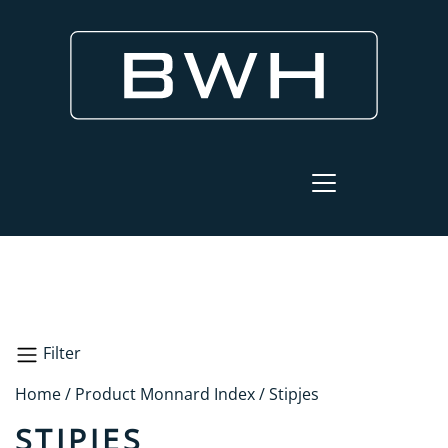
Filter
Home
/ Product Monnard Index / Stipjes
Zoeken
STIPJES