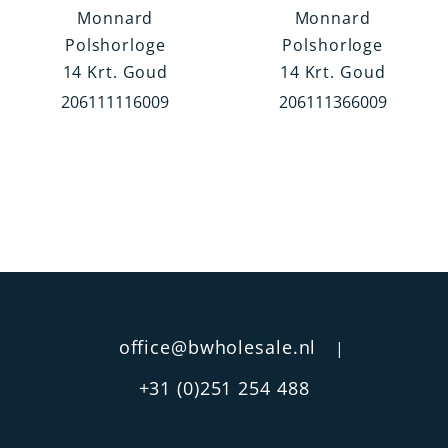
Monnard
Monnard
Geel Goud
Polshorloge
Polshorloge
Wit Goud
14 Krt. Goud
14 Krt. Goud
Rood Goud
206111116009
206111366009
Type Band
Leren Band
Schakel Band
Milanese Band
Fantasie band
office@bwholesale.nl
Waterdichtheid
|
stofdicht
+31 (0)251 254 488
3 atm
5 atm