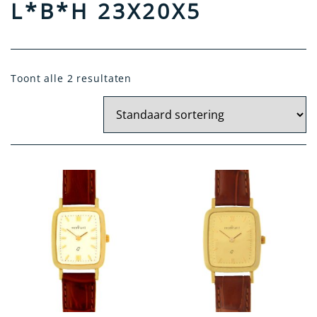
L*B*H 23X20X5
Doelgroep
Dames
Toont alle 2 resultaten
Heren
Materiaal
Goud
Goud / Staal
Gehalte
14 krt.
18 krt.
Kleur Kast