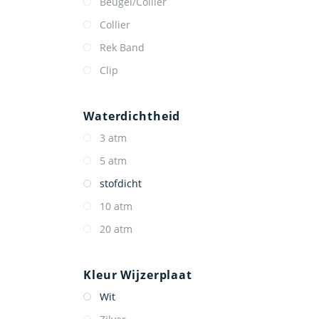
Beugel/Collier
Collier
Rek Band
Clip
Waterdichtheid
3 atm
5 atm
stofdicht
10 atm
20 atm
Kleur Wijzerplaat
Wit