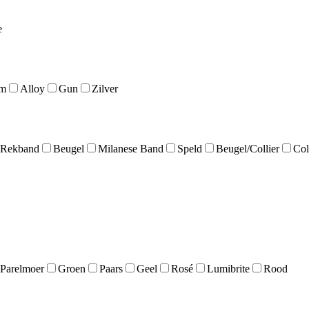
e
um
Alloy
Gun
Zilver
Rekband
Beugel
Milanese Band
Speld
Beugel/Collier
Col
Parelmoer
Groen
Paars
Geel
Rosé
Lumibrite
Rood