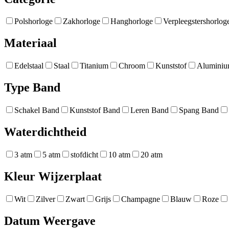
Polshorloge
Zakhorloge
Hanghorloge
Verpleegstershorlog
Materiaal
Edelstaal
Staal
Titanium
Chroom
Kunststof
Alumini
Type Band
Schakel Band
Kunststof Band
Leren Band
Spang Band
Waterdichtheid
3 atm
5 atm
stofdicht
10 atm
20 atm
Kleur Wijzerplaat
Wit
Zilver
Zwart
Grijs
Champagne
Blauw
Roze
Datum Weergave