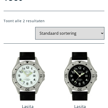
Doelgroep
Toont alle 2 resultaten
Jongens
Dames
Heren
Meisjes
Categorie
Polshorloge
Zakhorloge
Hanghorloge
Verpleegstershorloge
Lasita
Lasita
Materiaal