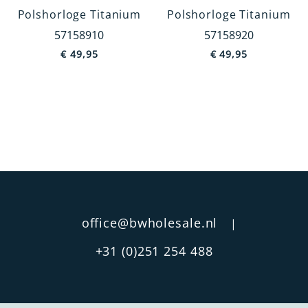
Polshorloge Titanium
Polshorloge Titanium
Titanium
57158910
57158920
Edelstaal
€
49,95
€
49,95
Staal
Chroom
Kunststof
Aluminium
MEER TONEN
Type Band
Kunststof Band
office@bwholesale.nl
|
Schakel Band
+31 (0)251 254 488
Leren Band
Spang Band
Rekband