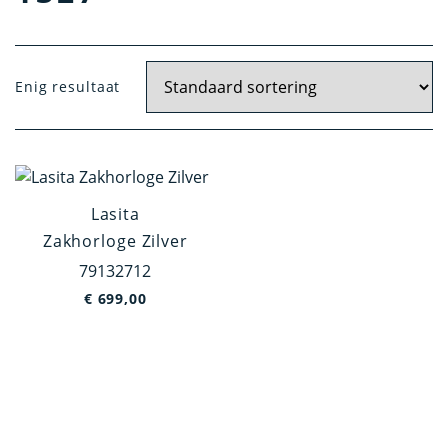
Doelgroep
Enig resultaat
Dames
Heren
Jongens
Meisjes
Lasita
Zakhorloge Zilver
Categorie
79132712
Polshorloge
€
699,00
Zakhorloge
Hanghorloge
Verpleegstershorloge
Materiaal