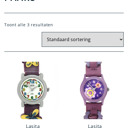
Toont alle 3 resultaten
Doelgroep
Dames
Meisjes
Heren
Jongens
Categorie
Polshorloge
Zakhorloge
Hanghorloge
Verpleegstershorloge
Lasita
Lasita