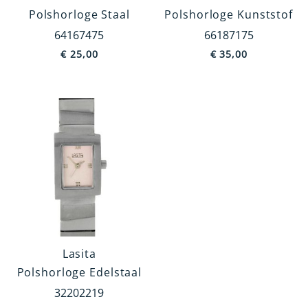
Polshorloge Staal
Polshorloge Kunststof
Materiaal
64167475
66187175
Edelstaal
€
25,00
€
35,00
Staal
Kunststof
Titanium
Chroom
Aluminium
MEER TONEN
Type Band
Schakel Band
Lasita
Kunststof Band
Polshorloge Edelstaal
Leren Band
32202219
Spang Band