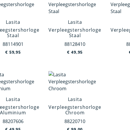
Lasita
Lasita
eegstershorloge
Verpleegstershorloge
Verplee
Staal
Staal
88114901
88128410
8
€
59,95
€
49,95
Lasita
Lasita
eegstershorloge
Verpleegstershorloge
Aluminium
Chroom
88207606
88220710
€
49,95
€
99,00