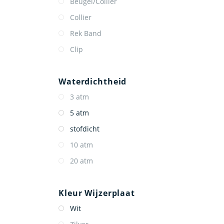
Beugel/Collier
Collier
Rek Band
Clip
Waterdichtheid
3 atm
5 atm
stofdicht
10 atm
20 atm
Kleur Wijzerplaat
Wit