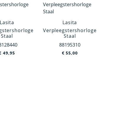
Lasita
Lasita
gstershorloge
Verpleegstershorloge
Staal
Staal
8128440
88195310
€
49,95
€
55,00