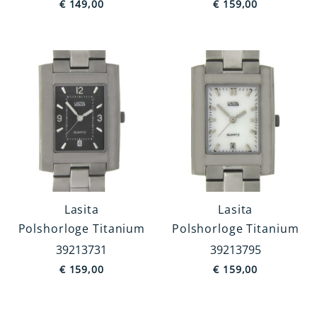
€
149,00
€
159,00
Beugel
MEER TONEN
Waterdichtheid
3 atm
10 atm
5 atm
stofdicht
20 atm
Lasita
Lasita
Polshorloge Titanium
Polshorloge Titanium
Kleur Wijzerplaat
39213731
39213795
Wit
€
159,00
€
159,00
Zilver
Grijs