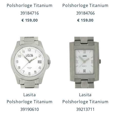
Polshorloge Titanium
Polshorloge Titanium
Titanium
39184716
39184766
Edelstaal
€
159,00
€
159,00
Staal
Chroom
Kunststof
Aluminium
MEER TONEN
Type Band
Schakel Band
Kunststof Band
Lasita
Lasita
Leren Band
Polshorloge Titanium
Polshorloge Titanium
Spang Band
39190610
39213711
Rekband