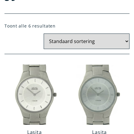
Doelgroep
Toont alle 6 resultaten
Heren
Dames
Jongens
Meisjes
Categorie
Polshorloge
Zakhorloge
Hanghorloge
Verpleegstershorloge
Lasita
Lasita
Materiaal