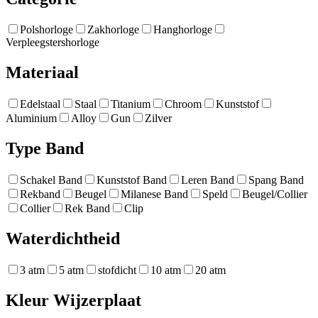
Polshorloge
Zakhorloge
Hanghorloge
Verpleegstershorloge
Materiaal
Edelstaal
Staal
Titanium
Chroom
Kunststof
Aluminium
Alloy
Gun
Zilver
Type Band
Schakel Band
Kunststof Band
Leren Band
Spang Band
Rekband
Beugel
Milanese Band
Speld
Beugel/Collier
Collier
Rek Band
Clip
Waterdichtheid
3 atm
5 atm
stofdicht
10 atm
20 atm
Kleur Wijzerplaat