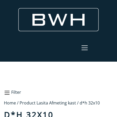
Filter
Home
/ Product Lasita Afmeting kast / d*h 32x10
Zoeken
D*H 32X10