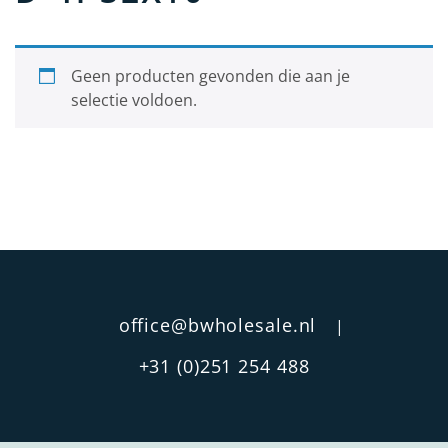
Doelgroep
Geen producten gevonden die aan je
Dames
selectie voldoen.
Heren
Jongens
Meisjes
Categorie
Polshorloge
Zakhorloge
office@bwholesale.nl
|
Hanghorloge
+31 (0)251 254 488
Verpleegstershorloge
Materiaal