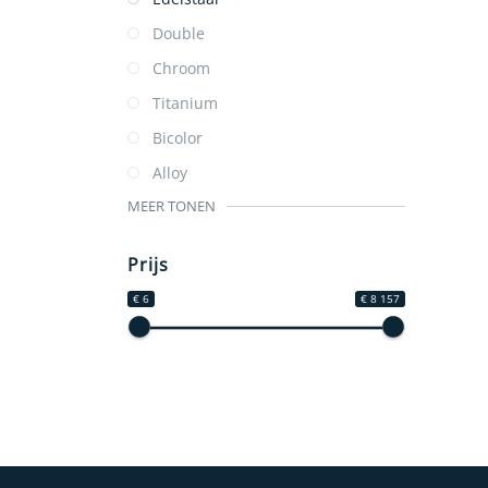
Double
Chroom
Titanium
Bicolor
Alloy
MEER TONEN
Prijs
€ 6
€ 8 157