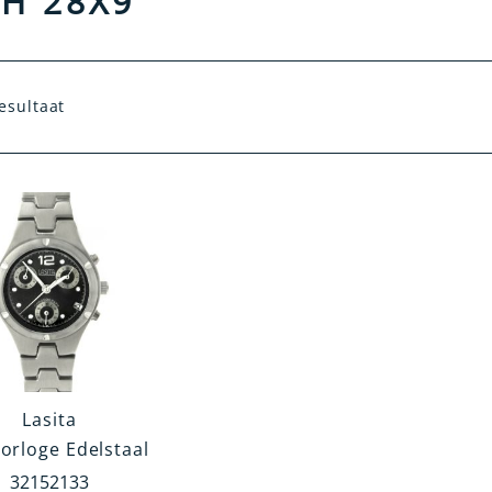
H 28X9
esultaat
Lasita
orloge Edelstaal
32152133