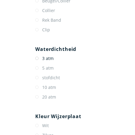
Beugel/Collier
Collier
Rek Band
Clip
Waterdichtheid
3 atm
5 atm
stofdicht
10 atm
20 atm
Kleur Wijzerplaat
Wit