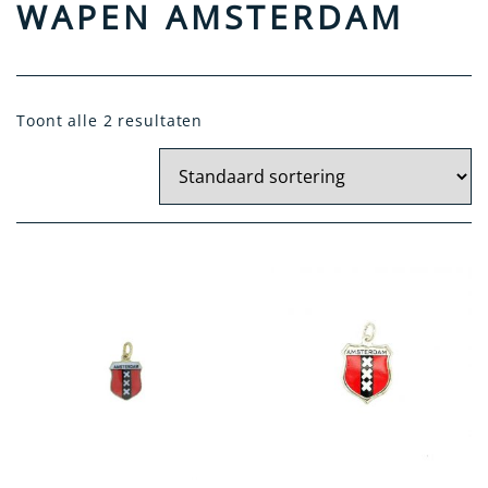
WAPEN AMSTERDAM
Materiaal
Geel Goud
Toont alle 2 resultaten
Zilver
Wit Goud
Artikelgroep
Hanger
Oorknoppen
Dasspeld
Broche
Categorie
Holland