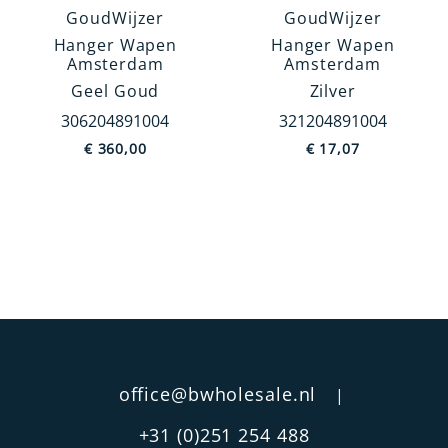
GoudWijzer
GoudWijzer
Jodendom
Hanger Wapen
Hanger Wapen
Europa
Amsterdam
Amsterdam
Geel Goud
Zilver
Dieren
306204891004
321204891004
Overig
€
360,00
€
17,07
China
MEER TONEN
Prijs
€ 17
€ 360
office@bwholesale.nl
|
+31 (0)251 254 488