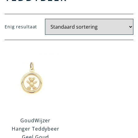
Materiaal
Enig resultaat
Geel Goud
Zilver
Wit Goud
Artikelgroep
Hanger
Oorknoppen
Dasspeld
Broche
GoudWijzer
Categorie
Hanger Teddybeer
Geel Goud
Overig