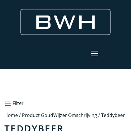
Filter
Home
/ Product GoudWijzer Omschrijving / Teddybeer
Zoeken
TEDDYBEER