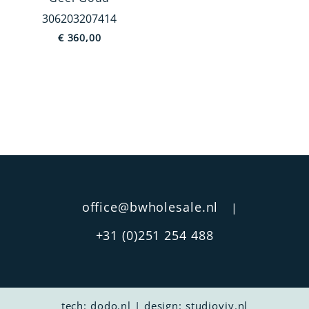
306203207414
Holland
€
360,00
Jodendom
Europa
Dieren
China
MEER TONEN
Prijs
€ 6
€ 8 157
office@bwholesale.nl
|
+31 (0)251 254 488
tech:
dodo.nl
|
design:
studioviv.nl