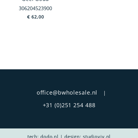
306204523900
Holland
€
62,00
Jodendom
Europa
Dieren
China
MEER TONEN
Prijs
€ 6
€ 8 157
office@bwholesale.nl
|
+31 (0)251 254 488
tech:
dodo.nl
|
design:
studioviv.nl