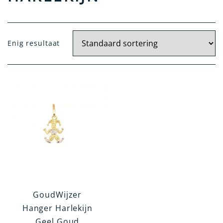
Materiaal
Enig resultaat
Geel Goud
Zilver
Wit Goud
Artikelgroep
Hanger
Oorknoppen
Dasspeld
Broche
GoudWijzer
Categorie
Hanger Harlekijn
Geel Goud
Overig