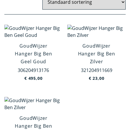
Wit Goud
Artikelgroep
Hanger
Oorknoppen
GoudWijzer
GoudWijzer
Hanger Big Ben
Hanger Big Ben
Dasspeld
Geel Goud
Zilver
Broche
306204913176
321204911669
€
495,00
€
23,00
Categorie
Holland
Jodendom
Europa
GoudWijzer
Dieren
Hanger Big Ben
Overig