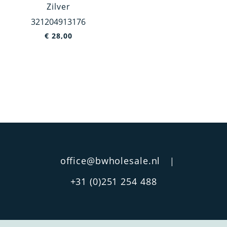
Zilver
China
321204913176
Egypte
€
28,00
Geloof
Afwerking
Filigrain
Satine
Rond
Hart
Blauw
office@bwholesale.nl
|
Bicolor
+31 (0)251 254 488
Mat
Lak
Gravure