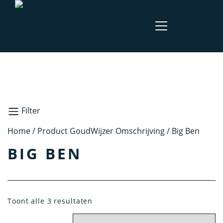
Filter
Home
/ Product GoudWijzer Omschrijving / Big Ben
Zoeken
BIG BEN
Materiaal
Toont alle 3 resultaten
Geel Goud
Zilver