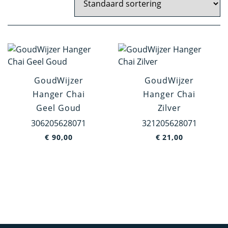
Wit Goud
Artikelgroep
Hanger
Oorknoppen
GoudWijzer
GoudWijzer
Hanger Chai
Hanger Chai
Dasspeld
Geel Goud
Zilver
Broche
306205628071
321205628071
€
90,00
€
21,00
Categorie
Holland
Jodendom
Europa
Dieren
Overig