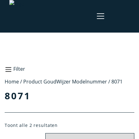
Filter
Home
/ Product GoudWijzer Modelnummer / 8071
Zoeken
8071
Materiaal
Toont alle 2 resultaten
Geel Goud
Zilver