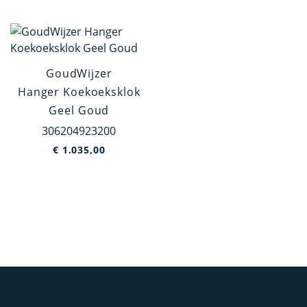
Wit Goud
Artikelgroep
GoudWijzer
Hanger
Hanger Koekoeksklok
Oorknoppen
Geel Goud
Dasspeld
306204923200
€
1.035,00
Broche
Categorie
Holland
Jodendom
Europa
Dieren
Overig