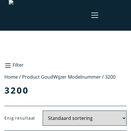
Filter
Home
/ Product GoudWijzer Modelnummer / 3200
Zoeken
3200
Materiaal
Enig resultaat
Geel Goud
Zilver