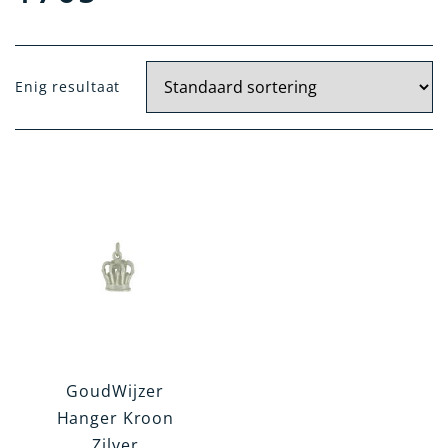
Materiaal
Enig resultaat
Zilver
Geel Goud
Wit Goud
Artikelgroep
Hanger
Oorknoppen
Dasspeld
Broche
GoudWijzer
Categorie
Hanger Kroon
Zilver
Europa