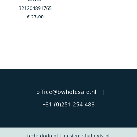
321204891765
Holland
€
27,00
Jodendom
Dieren
Overig
China
MEER TONEN
Prijs
€ 6
€ 8 157
office@bwholesale.nl
|
+31 (0)251 254 488
tech:
dodo.nl
|
design:
studioviv.nl